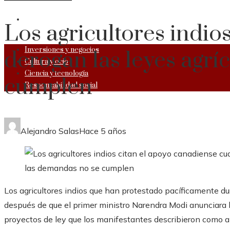
RESPONSABILIDAD SOCIAL
Los agricultores indio
Inversiones y negocios
derogan las leyes agrí
Cultura y ocio
Ciencia y tecnología
cumplen
Responsabilidad social
Alejandro Salas
Hace 5 años
Los agricultores indios que han protestado pacíficamente d
después de que el primer ministro Narendra Modi anunciara l
proyectos de ley que los manifestantes describieron como a