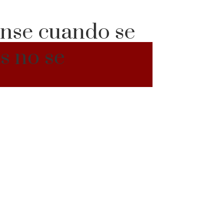
iense cuando se
s no se