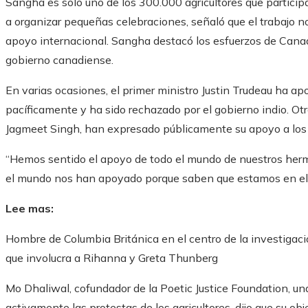
Sangha es solo uno de los 300.000 agricultores que particip
a organizar pequeñas celebraciones, señaló que el trabajo no
apoyo internacional. Sangha destacó los esfuerzos de Canadá
gobierno canadiense.
En varias ocasiones, el primer ministro Justin Trudeau ha apo
pacíficamente y ha sido rechazado por el gobierno indio. Otro
Jagmeet Singh, han expresado públicamente su apoyo a los a
“Hemos sentido el apoyo de todo el mundo de nuestros herm
el mundo nos han apoyado porque saben que estamos en el lad
Lee mas:
Hombre de Columbia Británica en el centro de la investigació
que involucra a Rihanna y Greta Thunberg
Mo Dhaliwal, cofundador de la Poetic Justice Foundation, u
activamente las protestas de los agricultores, dijo que su ob