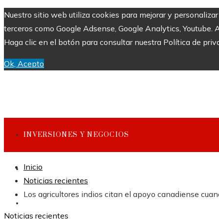
Nuestro sitio web utiliza cookies para mejorar y personaliza
terceros como Google Adsense, Google Analytics, Youtube. Al 
Haga clic en el botón para consultar nuestra Política de priv
Ok, Acepto
INVERSIONES Y NEGOCIOS
Inicio
CULTURA Y OCIO
Noticias recientes
Los agricultores indios citan el apoyo canadiense cua
CIENCIA Y TECNOLOGÍA
Noticias recientes