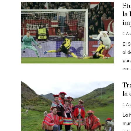
St
la
im
Al
El S
al d
par
en...
Tr
la 
Al
La 
mun