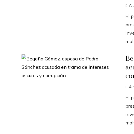
Al
El 
pres
inve
malv
Be
ac
co
Al
El 
pres
inve
malv