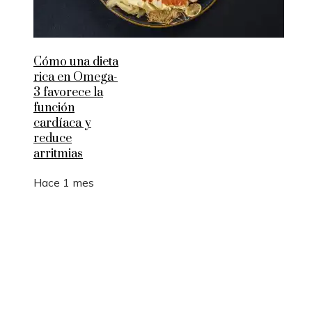
Cómo una dieta
rica en Omega-
3 favorece la
función
cardíaca y
reduce
arritmias
Hace 1 mes
Entradas Recientes
Los 10 animales con sentidos que superan la
capacidad humana
Estocolmo y la integración de límites ecológicos 