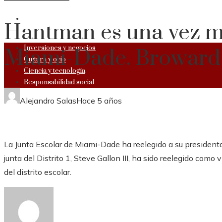
RESPONSABILIDAD SOCIAL
Hantman es una vez má
Inversiones y negocios
Miami-Dade. Broward 
Cultura y ocio
Ciencia y tecnología
Responsabilidad social
Alejandro Salas
Hace 5 años
La Junta Escolar de Miami-Dade ha reelegido a su president
junta del Distrito 1, Steve Gallon III, ha sido reelegido co
del distrito escolar.