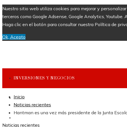
Nuestro sitio web utiliza cookies para mejorar y personaliza
terceros como Google Adsense, Google Analytics, Youtube. Al 
Haga clic en el botón para consultar nuestra Política de priv
Ok, Acepto
INVERSIONES Y NEGOCIOS
Inicio
CULTURA Y OCIO
Noticias recientes
Hantman es una vez más presidente de la Junta Escol
CIENCIA Y TECNOLOGÍA
Noticias recientes