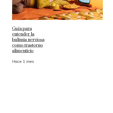
Guía para
entender la
bulimia nerviosa
como trastorno
alimenticio
Hace 1 mes
Entradas Recientes
Los 10 animales con sentidos que superan la
capacidad humana
Cómo 15 fórmulas matemáticas revolucionaron e
mundo actual