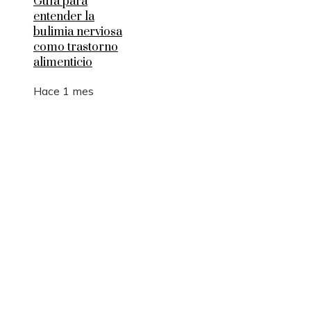
Guía para
entender la
bulimia nerviosa
como trastorno
alimenticio
Hace 1 mes
Entradas Recientes
Los 10 animales con sentidos que superan la
capacidad humana
Cómo 15 fórmulas matemáticas revolucionaron e
mundo actual
Montenegro y la necesidad de diversificar el turi
para estabilidad fiscal
Estocolmo y la integración de límites ecológicos 
desarrollo económico