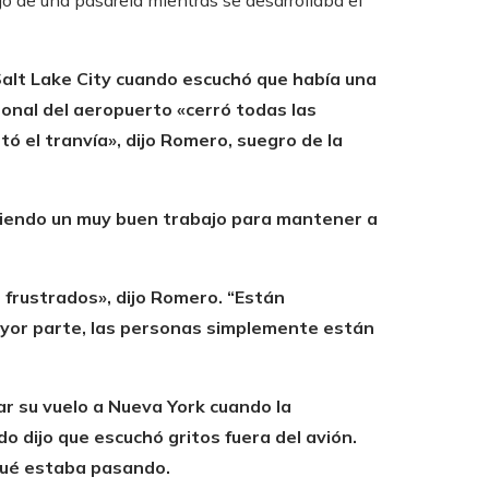
o de una pasarela mientras se desarrollaba el
alt Lake City
cuando escuchó que había una
sonal del aeropuerto «cerró todas las
ó el tranvía», dijo Romero, suegro de la
ciendo un muy buen trabajo para mantener a
frustrados», dijo Romero. “Están
mayor parte, las personas simplemente están
ar su vuelo a Nueva York cuando la
do dijo que escuchó gritos fuera del avión.
 qué estaba pasando.