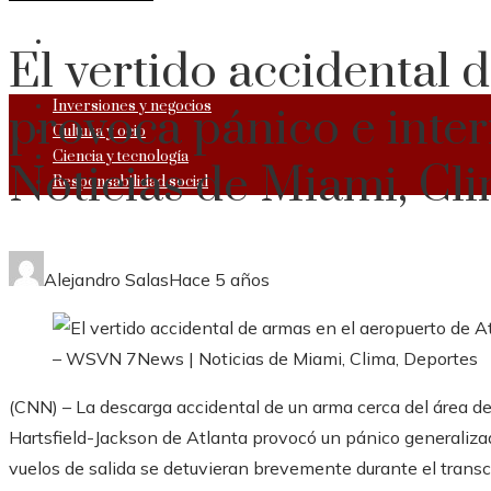
RESPONSABILIDAD SOCIAL
El vertido accidental 
Inversiones y negocios
provoca pánico e int
Cultura y ocio
Ciencia y tecnología
Noticias de Miami, Cl
Responsabilidad social
Alejandro Salas
Hace 5 años
(CNN) – La descarga accidental de un arma cerca del área de 
Hartsfield-Jackson de Atlanta provocó un pánico generalizad
vuelos de salida se detuvieran brevemente durante el transc