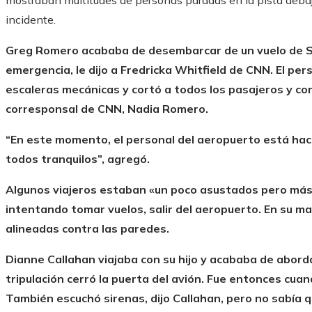
mostraban multitudes de personas paradas en la pista debaj
incidente.
Greg Romero acababa de desembarcar de un vuelo de S
emergencia, le dijo a Fredricka Whitfield de CNN. El per
escaleras mecánicas y cortó a todos los pasajeros y cort
corresponsal de CNN, Nadia Romero.
“En este momento, el personal del aeropuerto está ha
todos tranquilos”, agregó.
Algunos viajeros estaban «un poco asustados pero más 
intentando tomar vuelos, salir del aeropuerto. En su 
alineadas contra las paredes.
Dianne Callahan viajaba con su hijo y acababa de abord
tripulación cerró la puerta del avión. Fue entonces cuan
También escuchó sirenas, dijo Callahan, pero no sabía