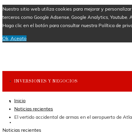
Nuestro sitio web utiliza cookies para mejorar y personaliza
terceros como Google Adsense, Google Analytics, Youtube. Al 
Haga clic en el botón para consultar nuestra Política de priv
Ok, Acepto
INVERSIONES Y NEGOCIOS
Inicio
CULTURA Y OCIO
Noticias recientes
El vertido accidental de armas en el aeropuerto de A
CIENCIA Y TECNOLOGÍA
Noticias recientes