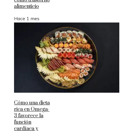
como trastorno
alimenticio
Hace 1 mes
Cómo una dieta
rica en Omega-
3 favorece la
función
cardíaca y