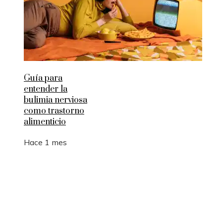
Guía para
entender la
bulimia nerviosa
como trastorno
alimenticio
Hace 1 mes
Entradas Recientes
Los 10 animales con sentidos que superan la
capacidad humana
Cómo 15 fórmulas matemáticas revolucionaron e