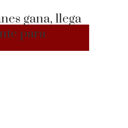
anes gana, llega
ente para