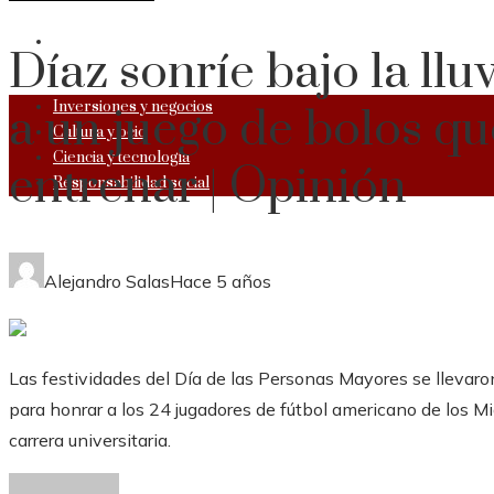
RESPONSABILIDAD SOCIAL
Díaz sonríe bajo la llu
Inversiones y negocios
a un juego de bolos qu
Cultura y ocio
Ciencia y tecnología
entrenar | Opinión
Responsabilidad social
Alejandro Salas
Hace 5 años
Las festividades del Día de las Personas Mayores se llevaro
para honrar a los 24 jugadores de fútbol americano de los Mi
carrera universitaria.