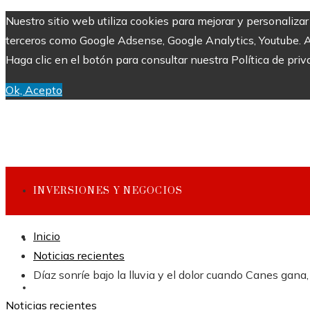
Nuestro sitio web utiliza cookies para mejorar y personaliza
terceros como Google Adsense, Google Analytics, Youtube. Al 
Haga clic en el botón para consultar nuestra Política de priv
Ok, Acepto
INVERSIONES Y NEGOCIOS
Inicio
CULTURA Y OCIO
Noticias recientes
Díaz sonríe bajo la lluvia y el dolor cuando Canes gana
CIENCIA Y TECNOLOGÍA
Noticias recientes