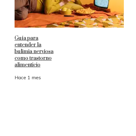
Guía para
entender la
bulimia nerviosa
como trastorno
alimenticio
Hace 1 mes
Entradas Recientes
La manufactura como motor de empleo y desarrol
sostenible en Argelia
Los 10 animales con sentidos que superan la
capacidad humana