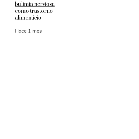
bulimia nerviosa
como trastorno
alimenticio
Hace 1 mes
Entradas Recientes
Los 10 animales con sentidos que superan la
capacidad humana
Cómo 15 fórmulas matemáticas revolucionaron e
mundo actual
Montenegro y la necesidad de diversificar el turi
para estabilidad fiscal
Estocolmo y la integración de límites ecológicos 
desarrollo económico
Cambios estructurales en la banca comercial e