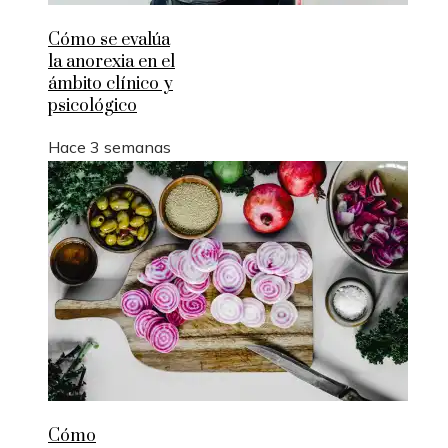
Cómo se evalúa
la anorexia en el
ámbito clínico y
psicológico
Hace 3 semanas
Cómo