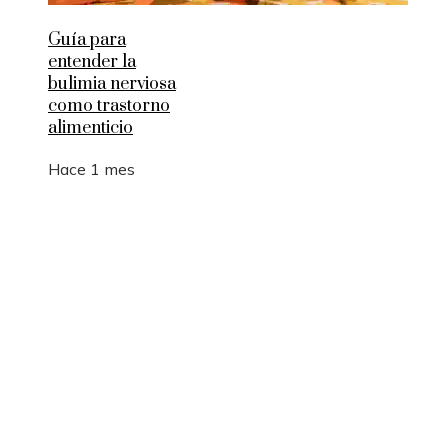
Guía para
entender la
bulimia nerviosa
como trastorno
alimenticio
Hace 1 mes
Entradas Recientes
Cómo la RSC en Bélgica fomenta la innovación s
y la movilidad sostenible
La manufactura como motor de empleo y desarrol
sostenible en Argelia
Los 10 animales con sentidos que superan la
capacidad humana
Cómo 15 fórmulas matemáticas revolucionaron e