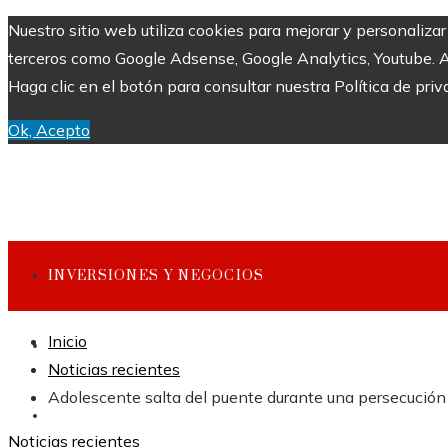
Nuestro sitio web utiliza cookies para mejorar y personaliza
terceros como Google Adsense, Google Analytics, Youtube. Al 
Haga clic en el botón para consultar nuestra Política de priv
Ok, Acepto
INVERSIONES Y NEGOCIOS
Inicio
CULTURA Y OCIO
Noticias recientes
Adolescente salta del puente durante una persecución 
CIENCIA Y TECNOLOGÍA
Noticias recientes