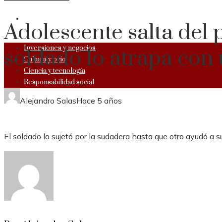
RESPONSABILIDAD SOCIAL
Adolescente salta del
Inversiones y negocios
soldado lo atrapa con 
Cultura y ocio
Ciencia y tecnología
Responsabilidad social
Alejandro Salas
Hace 5 años
El soldado lo sujetó por la sudadera hasta que otro ayudó a sub