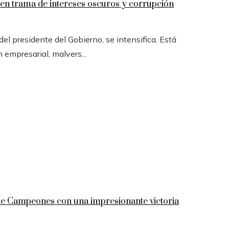
n trama de intereses oscuros y corrupción
l presidente del Gobierno, se intensifica. Está
n empresarial, malvers...
 de Campeones con una impresionante victoria